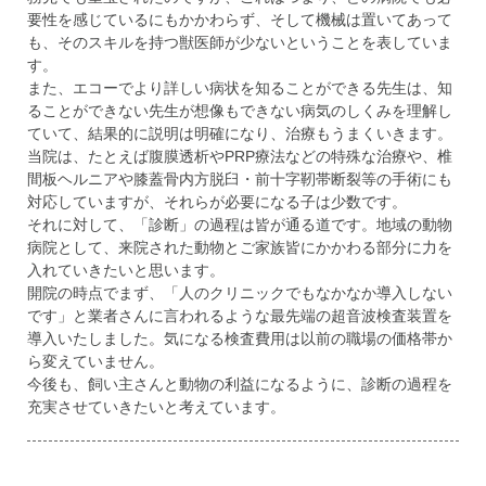
要性を感じているにもかかわらず、そして機械は置いてあって
も、そのスキルを持つ獣医師が少ないということを表していま
す。
また、エコーでより詳しい病状を知ることができる先生は、知
ることができない先生が想像もできない病気のしくみを理解し
ていて、結果的に説明は明確になり、治療もうまくいきます。
当院は、たとえば腹膜透析やPRP療法などの特殊な治療や、椎
間板ヘルニアや膝蓋骨内方脱臼・前十字靭帯断裂等の手術にも
対応していますが、それらが必要になる子は少数です。
それに対して、「診断」の過程は皆が通る道です。地域の動物
病院として、来院された動物とご家族皆にかかわる部分に力を
入れていきたいと思います。
開院の時点でまず、「人のクリニックでもなかなか導入しない
です」と業者さんに言われるような最先端の超音波検査装置を
導入いたしました。気になる検査費用は以前の職場の価格帯か
ら変えていません。
今後も、飼い主さんと動物の利益になるように、診断の過程を
充実させていきたいと考えています。